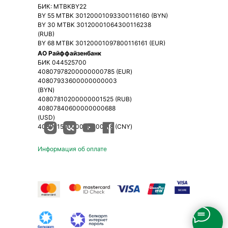
БИК: MTBKBY22
BY 55 MTBK 30120001093300116160 (BYN)
BY 30 MTBK 30120001064300116238
(RUB)
BY 68 MTBK 30120001097800116161 (EUR)
АО Райффайзенбанк
БИК 044525700
40807978200000000785 (EUR)
40807933600000000003
(BYN)
40807810200000001525 (RUB)
40807840600000000688
(USD)
40807156000000000118 (CNY)
Информация об оплате