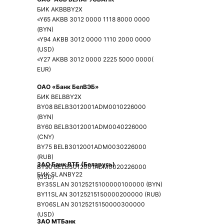
БИК AKBBBY2X
«Y65 AKBB 3012 0000 1118 8000 0000
(BYN)
«Y94 AKBB 3012 0000 1110 2000 0000
(USD)
«Y27 AKBB 3012 0000 2225 5000 0000(
EUR)
ОАО
«
Банк
БелВЭБ
»
БИК BELBBY2X
BY08 BELB3012001ADM0010226000
(BYN)
BY60 BELB3012001ADM0040226000
(CNY)
BY75 BELB3012001ADM0030226000
(RUB)
ЗАО
Банк
ВТБ
(
Беларусь
)
BY90 BELB3012001ADM0020226000
БИК SLANBY22
(USD)
BY35SLAN 30125215100000100000 (BYN)
BY11SLAN 30125215150000200000 (RUB)
BY06SLAN 30125215150000300000
(USD)
ЗАО МТБанк