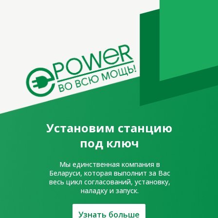
УНП 391743926
р/с BY65AKBB30120000111880000000
код AKBBBY2X, ОАО «АСБ «Беларусбанк»
Директор – Казакевич Дмитрий
Святославович,
на основании устава Свидетельство о
Установим станцию
регистрации 391743926, выдан 26.11.2020
Оршанским РИК
под ключ
Мы единственная компания в
Беларуси, которая выполнит за Вас
весь цикл согласований, установку,
наладку и запуск.
Узнать больше