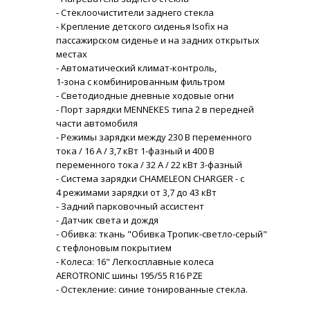
- Стеклоочистители заднего стекла
- Крепление детского сиденья Isofix на
пассажирском сиденье и на задних открытых
местах
- Автоматический климат-контроль,
1-зона с комбинированным фильтром
- Светодиодные дневные ходовые огни
- Порт зарядки MENNEKES типа 2 в передней
части автомобиля
- Режимы зарядки между 230 В переменного
тока / 16 А / 3,7 кВт 1-фазный и 400 В
переменного тока / 32 А / 22 кВт 3-фазный
- Система зарядки CHAMELEON CHARGER - с
4 режимами зарядки от 3,7 до 43 кВт
- Задний парковочный ассистент
- Датчик света и дождя
- Обивка: ткань "Обивка Тропик-светло-серый"
с тефлоновым покрытием
- Колеса: 16" Легкосплавные колеса
AEROTRONIC шины 195/55 R16 PZE
- Остекление: синие тонированные стекла.