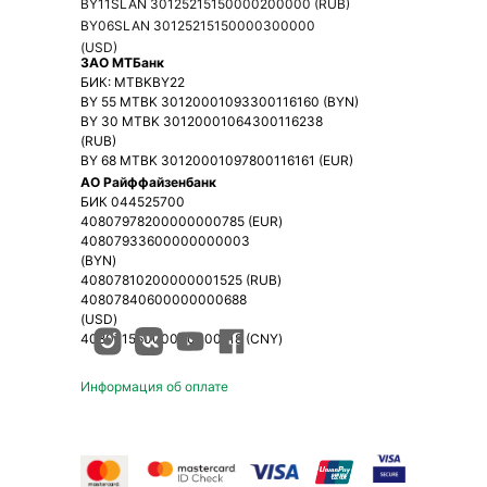
BY11SLAN 30125215150000200000 (RUB)
BY06SLAN 30125215150000300000
(USD)
ЗАО МТБанк
БИК: MTBKBY22
BY 55 MTBK 30120001093300116160 (BYN)
BY 30 MTBK 30120001064300116238
(RUB)
BY 68 MTBK 30120001097800116161 (EUR)
АО Райффайзенбанк
БИК 044525700
40807978200000000785 (EUR)
40807933600000000003
(BYN)
40807810200000001525 (RUB)
40807840600000000688
(USD)
40807156000000000118 (CNY)
Информация об оплате