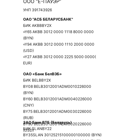
ООО “Е-ПАУЭР”
УНП 391743926
ОАО "АСБ БЕЛАРУСБАНК"
БИК AKBBBY2X
«Y65 AKBB 3012 0000 1118 8000 0000
(BYN)
«Y94 AKBB 3012 0000 1110 2000 0000
(USD)
«Y27 AKBB 3012 0000 2225 5000 0000(
EUR)
ОАО
«
Банк
БелВЭБ
»
БИК BELBBY2X
BY08 BELB3012001ADM0010226000
(BYN)
BY60 BELB3012001ADM0040226000
(CNY)
BY75 BELB3012001ADM0030226000
(RUB)
ЗАО
Банк
ВТБ
(
Беларусь
)
BY90 BELB3012001ADM0020226000
БИК SLANBY22
(USD)
BY35SLAN 30125215100000100000 (BYN)