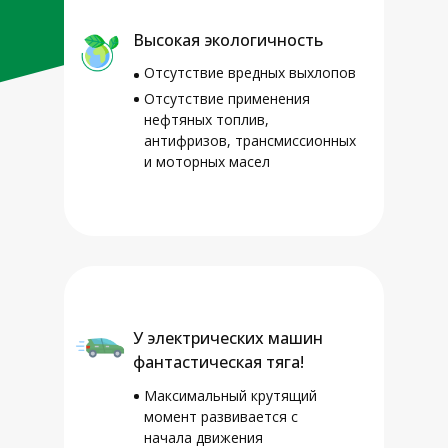
Высокая экологичность
Отсутствие вредных выхлопов
Отсутствие применения
нефтяных топлив,
антифризов, трансмиссионных
и моторных масел
УНП 391743926
р/с BY65AKBB30120000111880000000
код AKBBBY2X, ОАО «АСБ «Беларусбанк»
Директор – Казакевич Дмитрий
Святославович,
на основании устава Свидетельство о
регистрации 391743926, выдан 26.11.2020
У электрических машин
Оршанским РИК
фантастическая тяга!
Максимальный крутящий
момент развивается с
начала движения