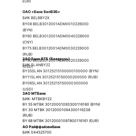
EUR)
ОАО
«
Банк
БелВЭБ
»
БИК BELBBY2X
BY08 BELB3012001ADM0010226000
(BYN)
BY60 BELB3012001ADM0040226000
(CNY)
BY75 BELB3012001ADM0030226000
(RUB)
ЗАО
Банк
ВТБ
(
Беларусь
)
BY90 BELB3012001ADM0020226000
БИК SLANBY22
(USD)
BY35SLAN 30125215100000100000 (BYN)
BY11SLAN 30125215150000200000 (RUB)
BY06SLAN 30125215150000300000
(USD)
ЗАО МТБанк
БИК: MTBKBY22
BY 55 MTBK 30120001093300116160 (BYN)
BY 30 MTBK 30120001064300116238
(RUB)
BY 68 MTBK 30120001097800116161 (EUR)
АО Райффайзенбанк
БИК 044525700