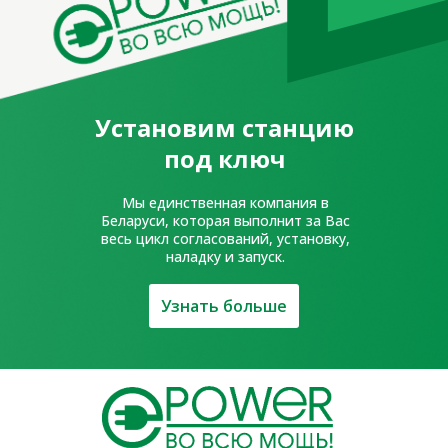
УНП 391743926
р/с BY65AKBB30120000111880000000
код AKBBBY2X, ОАО «АСБ «Беларусбанк»
Директор – Казакевич Дмитрий
Святославович,
на основании устава Свидетельство о
Установим станцию
регистрации 391743926, выдан 26.11.2020
Оршанским РИК
под ключ
Мы единственная компания в
Беларуси, которая выполнит за Вас
весь цикл согласований, установку,
наладку и запуск.
Узнать больше