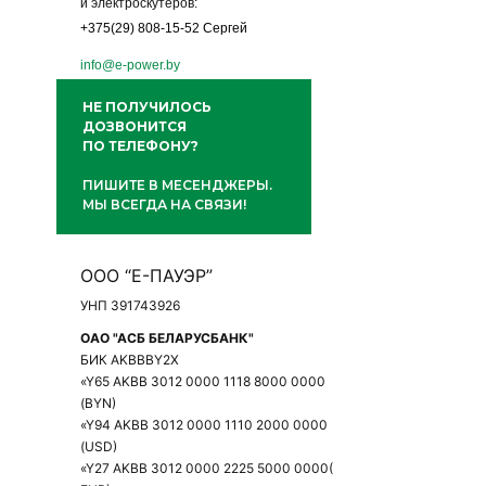
и электроскутеров:
+375(29) 808-15-52 Сергей
info@e-power.by
НЕ ПОЛУЧИЛОСЬ
ДОЗВОНИТСЯ
ПО ТЕЛЕФОНУ?
ПИШИТЕ В МЕСЕНДЖЕРЫ.
МЫ ВСЕГДА НА СВЯЗИ!
ООО “Е-ПАУЭР”
УНП 391743926
ОАО "АСБ БЕЛАРУСБАНК"
БИК AKBBBY2X
«Y65 AKBB 3012 0000 1118 8000 0000
(BYN)
«Y94 AKBB 3012 0000 1110 2000 0000
(USD)
«Y27 AKBB 3012 0000 2225 5000 0000(