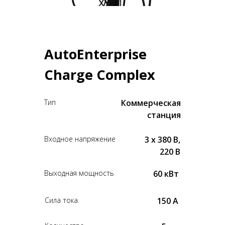
AutoEnterprise
Charge Complex
Тип
Коммерческая
станция
Входное напряжение
3 x 380 В,
220 В
Выходная мощность
60 кВт
Сила тока
150 А