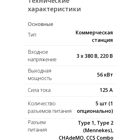
Технические
характеристики
Основные
Коммерческая
Тип
станция
Входное
3 x 380 В, 220 В
напряжение
Выходная
56 кВт
мощность
Сила тока
125 А
Количество
5 шт (1
разъемов питания
опционально)
Разъем
Type 1, Type 2
питания
(Mennekes),
CHAdeMO, CCS Combo